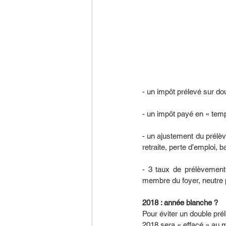
- un impôt prélevé sur dou
- un impôt payé en « temp
- un ajustement du prélèv
retraite, perte d’emploi, b
- 3 taux de prélèvement 
membre du foyer, neutre p
2018 : année blanche ?
Pour éviter un double pré
2018 sera « effacé » au m