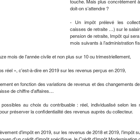
touche. Mais plus concrètement à
doit-on s’attendre ?
- Un impôt prélevé les collect
caisses de retraite …) sur le salai
pension de retraite, Impôt qui sera
mois suivants à l’administration f
ze mois de l’année civile et non plus sur 10 ou trimestriellement,
s réel », c’est-à-dire en 2019 sur les revenus perçus en 2019,
ement en fonction des variations de revenus et des changements de s
aisse de chiffre d’affaires…
possibles au choix du contribuable : réel, individualisé selon les
our préserver la confidentialité des revenus auprès du collecteur.
lèvement d’impôt en 2019, sur les revenus de 2018 et 2019, l’impôt su
oyen d’un crédit d’impôt spécifique, le Crédit d'Impôt Modernisatio