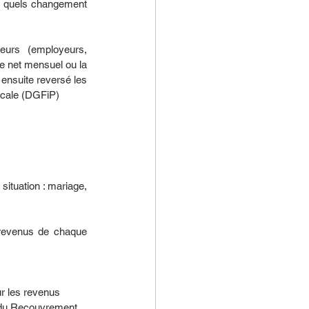
 quels changement 
eurs (employeurs, 
re net mensuel ou la 
 ensuite reversé les 
iscale (DGFiP)
ituation : mariage, 
 revenus de chaque 
r les revenus 
n du Recouvrement, 