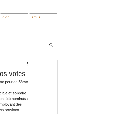
didh
actus
vos votes
ose pour sa 5ème 
ale et solidaire 
nt été nominés : 
employant des 
des services 