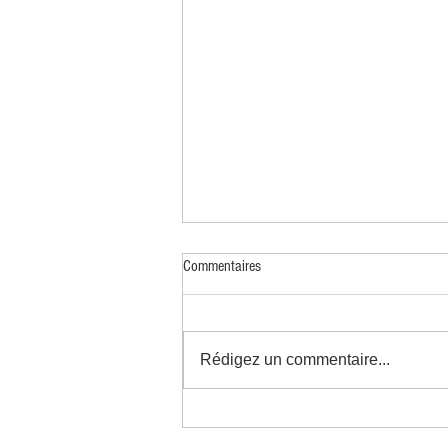
Commentaires
Rédigez un commentaire...
CPF : le reste à charge passe à 150
euros